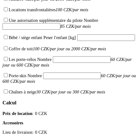
Locations transfrontalières
100 CZK/par mois
Une autorisation supplémentaire du pilote
Nombre
85 CZK/par mois
Bébé / siège enfant
Peser l'enfant [kg]
Coffre de toit
100 CZK/par jour ou 2000 CZK/par mois
Les porte-vélos
Nombre
60 CZK/par
jour ou 600 CZK/par mois
Porte-skis
Nombre
60 CZK/par jour ou
600 CZK/par mois
Chaînes à neige
30 CZK/par jour ou 300 CZK/par mois
Calcul
Prix ​​de location
:
0
CZK
Accessoires
Lieu de livraison:
0
CZK