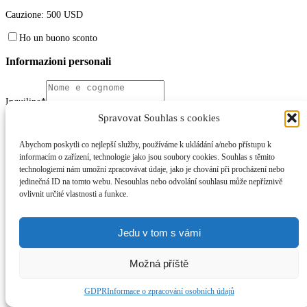
Cauzione:
500
USD
Ho un buono sconto
Informazioni personali
Inquilino*
Spravovat Souhlas s cookies
Residenza permanente / residenza aziendale*
Abychom poskytli co nejlepší služby, používáme k ukládání a/nebo přístupu k
informacím o zařízení, technologie jako jsou soubory cookies. Souhlas s těmito
technologiemi nám umožní zpracovávat údaje, jako je chování při procházení nebo
E-mail*
jedinečná ID na tomto webu. Nesouhlas nebo odvolání souhlasu může nepříznivě
ovlivnit určité vlastnosti a funkce.
Telefono*
Jedu v tom s vámi
Osservazione
Možná příště
8 + 0 =
GDPR
Informace o zpracování osobních údajů
Acconsento
al trattamento dei dati personali.
*