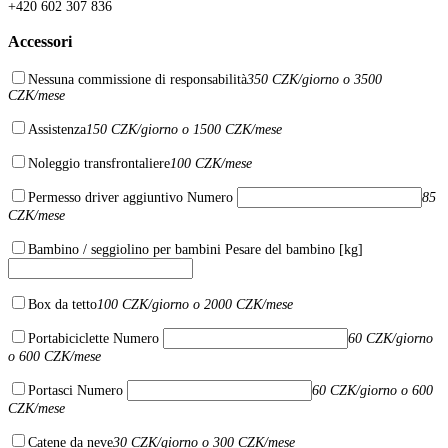
+420 602 307 836
Accessori
Nessuna commissione di responsabilità
350 CZK/giorno o 3500
CZK/mese
Assistenza
150 CZK/giorno o 1500 CZK/mese
Noleggio transfrontaliere
100 CZK/mese
Permesso driver aggiuntivo
Numero
85
CZK/mese
Bambino / seggiolino per bambini
Pesare del bambino [kg]
Box da tetto
100 CZK/giorno o 2000 CZK/mese
Portabiciclette
Numero
60 CZK/giorno
o 600 CZK/mese
Portasci
Numero
60 CZK/giorno o 600
CZK/mese
Catene da neve
30 CZK/giorno o 300 CZK/mese