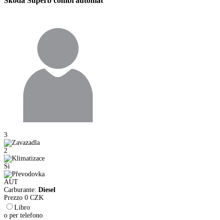
Škoda Superb combi automat
3
2
Sì
AUT
Carburante:
Diesel
Prezzo
0
CZK
Libro
o per telefono