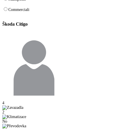
Commerciali
Škoda Citigo
4
2
No