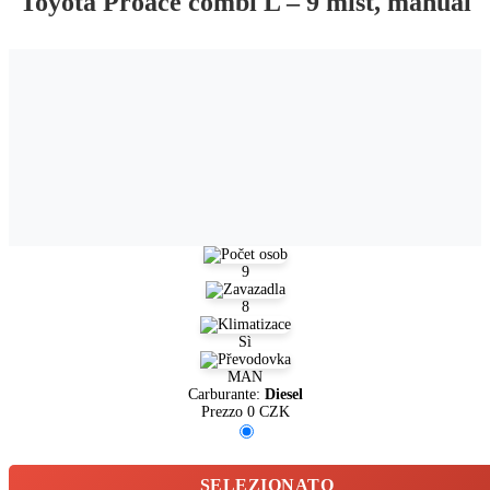
Toyota Proace combi L – 9 míst, manual
9
8
Sì
MAN
Carburante:
Diesel
Prezzo
0
CZK
SELEZIONATO