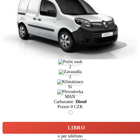
2
2
Sì
MAN
Carburante:
Diesel
Prezzo
0
CZK
LIBRO
o per telefono