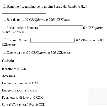
Bambino / seggiolino per bambini
Pesare del bambino [kg]
Box da tetto
100 CZK/giorno o 2000 CZK/mese
Portabiciclette
Numero
60 CZK/giorno
o 600 CZK/mese
Portasci
Numero
60 CZK/giorno o 600
CZK/mese
Catene da neve
30 CZK/giorno o 300 CZK/mese
Calcolo
locazione
:
0
CZK
Accessori
Luogo di consegna:
0
CZK
Luogo di raccolta:
0
CZK
Fuori orario di lavoro:
0
CZK
Sum (IVA esclusa 21%):
0
CZK